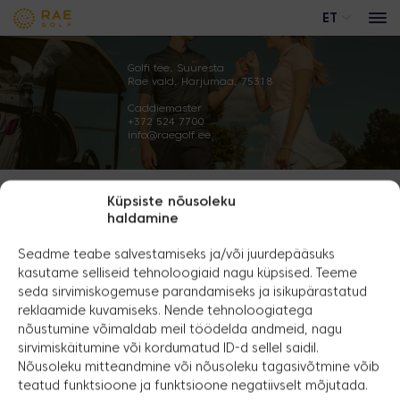
ET
Golfi tee, Suuresta
Rae vald, Harjumaa, 75318
Caddiemaster
Peaväljak
+372 524 7700
info@raegolf.ee
Akadeemiaväljak
Trackman range
Reklaamvõimalused
Küpsiste nõusoleku
haldamine
Üritused
ÖÖD HOUSES
Seadme teabe salvestamiseks ja/või juurdepääsuks
Tule veeda perega sportlikult
kasutame selliseid tehnoloogiaid nagu küpsised. Teeme
kvaliteetaega!
seda sirvimiskogemuse parandamiseks ja isikupärastatud
reklaamide kuvamiseks. Nende tehnoloogiatega
nõustumine võimaldab meil töödelda andmeid, nagu
Golfi tee, Suuresta
Rae, Harjumaa
sirvimiskäitumine või kordumatud ID-d sellel saidil.
Nõusoleku mitteandmine või nõusoleku tagasivõtmine võib
+372 5247700
teatud funktsioone ja funktsioone negatiivselt mõjutada.
info@raegolf.ee