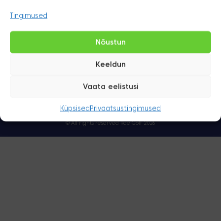
Whatsapp
Tingimused
Sinu uus hobi, mis muudab Sind tervislikumaks, õnnelikumaks ja
produktiivsemaks.
Nõustun
Tule ja avasta
Keeldun
Jälgi meie tegemisi:
Laste ja täiskasvanute treeningud
Vaata eelistusi
Küpsised
Privaatsuspoliitika
Küpsised
Privaatsustingimused
© All rights reserved Rae Golf 2026