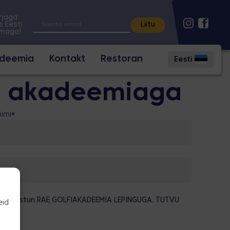
irjaga
s Eesti
lmaga!
adeemia
Kontakt
Restoran
Eesti
un akadeemiaga
nimi
*
ja nõustun
RAE GOLFIAKADEEMIA LEPINGUGA. TUTVU
eid