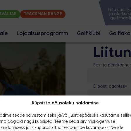
Liitu uudisk
ja ole kursi
AVÄLJAK
TRACKMAN RANGE
golfimaai
jale
Lojaalsusprogramm
Golfiklubi
Golfiak
Peaväljak
Liit
Akadeemiaväljak
Trackman range
Ees- ja perekonna
Reklaamvõimalused
Üritused
E-posti aadress
*
ÖÖD HOUSES
Küpsiste nõusoleku haldamine
*
Olen lugenud 
adme teabe salvestamiseks ja/või juurdepääsuks kasutame sellis
hnoloogiaid nagu küpsised. Teeme seda sirvimiskogemuse
SIIN
randamiseks ja isikupärastatud reklaamide kuvamiseks. Nende