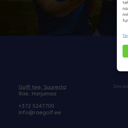
te
na
mi
fu
Ti
Sinu uu
Golfi tee, Suuresta
Rae, Harjumaa
+372 5247700
info@raegolf.ee