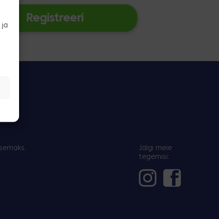
Registreeri
 ja
t
vsemaks.
Jälgi meie
tegemisi: