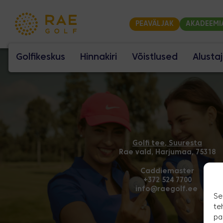
PEAVÄLJAK
AKADEEMI
Golfikeskus
Hinnakiri
Võistlused
Alusta
Golfi tee, Suuresta
Rae vald, Harjumaa, 75318
Caddiemaster
+372 524 7700
info@raegolf.ee
Se
te
pa