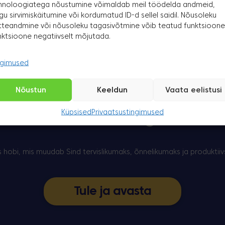
hnoloogiatega nõustumine võimaldab meil töödelda andmeid,
Whatsapp
gu sirvimiskäitumine või kordumatud ID-d sellel saidil. Nõusoleku
tteandmine või nõusoleku tagasivõtmine võib teatud funktsioone
nktsioone negatiivselt mõjutada.
ngimused
Nõustun
Keeldun
Vaata eelistusi
Tule veeda perega sportlikul
Laste ja täiskasvanute treeningud
Küpsised
Privaatsustingimused
kvaliteetaega!
s hobi, mis muudab Sind tervislikumaks, õnnelikumaks ja produktii
Tule ja avasta