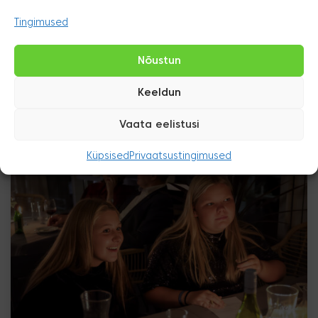
Tingimused
Nõustun
Keeldun
Vaata eelistusi
Küpsised
Privaatsustingimused