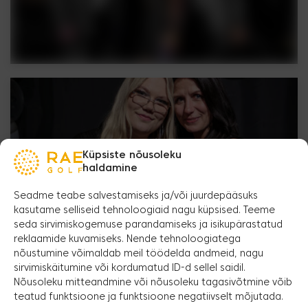
Küpsiste nõusoleku
haldamine
Seadme teabe salvestamiseks ja/või juurdepääsuks
kasutame selliseid tehnoloogiaid nagu küpsised. Teeme
seda sirvimiskogemuse parandamiseks ja isikupärastatud
reklaamide kuvamiseks. Nende tehnoloogiatega
nõustumine võimaldab meil töödelda andmeid, nagu
sirvimiskäitumine või kordumatud ID-d sellel saidil.
Nõusoleku mitteandmine või nõusoleku tagasivõtmine võib
teatud funktsioone ja funktsioone negatiivselt mõjutada.