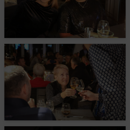
Whatsapp
Laste ja täiskasvanute treeningud