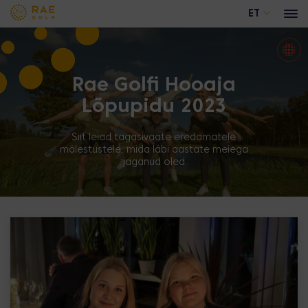
ET
Rae Golfi Hooaja
Peaväljak
Lõpupidu 2023
Akadeemiaväljak
Trackman range
Siit leiad tagasivaate eredamatele
mälestustele, mida läbi aastate meiega
Reklaamvõimalused
jaganud oled
Üritused
ÖÖD HOUSES