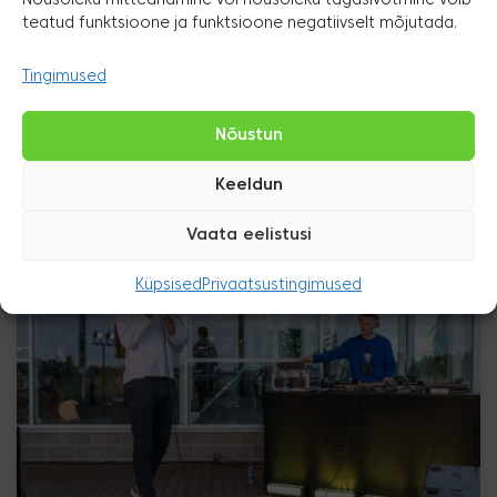
Nõusoleku mitteandmine või nõusoleku tagasivõtmine võib
teatud funktsioone ja funktsioone negatiivselt mõjutada.
Tingimused
Nõustun
Keeldun
Vaata eelistusi
Küpsised
Privaatsustingimused