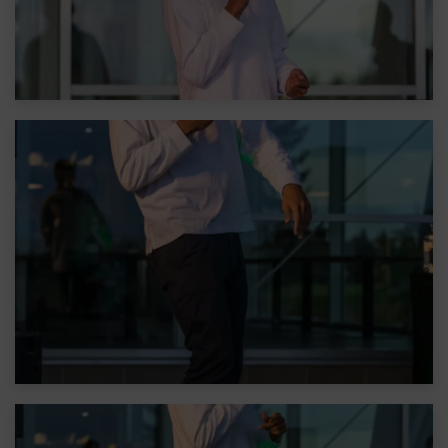
Whatsapp
Laste ja täiskasvanute treeningud