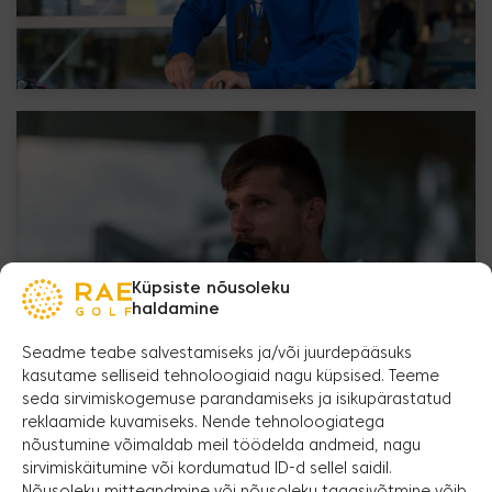
Küpsiste nõusoleku
haldamine
Seadme teabe salvestamiseks ja/või juurdepääsuks
kasutame selliseid tehnoloogiaid nagu küpsised. Teeme
seda sirvimiskogemuse parandamiseks ja isikupärastatud
reklaamide kuvamiseks. Nende tehnoloogiatega
nõustumine võimaldab meil töödelda andmeid, nagu
sirvimiskäitumine või kordumatud ID-d sellel saidil.