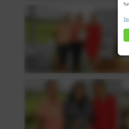
fu
Ti