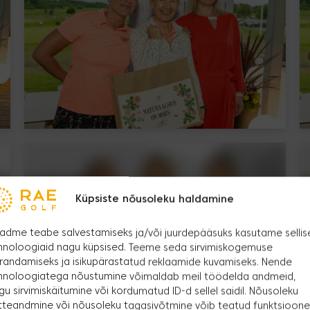
Küpsiste nõusoleku haldamine
adme teabe salvestamiseks ja/või juurdepääsuks kasutame sellis
hnoloogiaid nagu küpsised. Teeme seda sirvimiskogemuse
randamiseks ja isikupärastatud reklaamide kuvamiseks. Nende
hnoloogiatega nõustumine võimaldab meil töödelda andmeid,
gu sirvimiskäitumine või kordumatud ID-d sellel saidil. Nõusoleku
tteandmine või nõusoleku tagasivõtmine võib teatud funktsioone