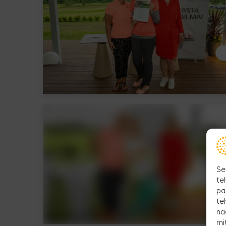
Se
te
pa
te
na
mi