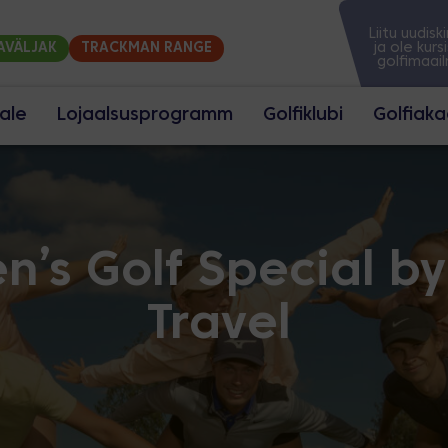
Liitu uudisk
ja ole kursi
AVÄLJAK
TRACKMAN RANGE
golfimaai
jale
Lojaalsusprogramm
Golfiklubi
Golfiak
Peaväljak
Akadeemiaväljak
Trackman range
Reklaamvõimalused
’s Golf Special by
Üritused
ÖÖD HOUSES
Travel