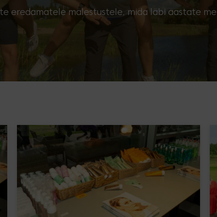
aate eredamatele mälestustele, mida läbi aastate m
Whatsapp
Laste ja täiskasvanute treeningud