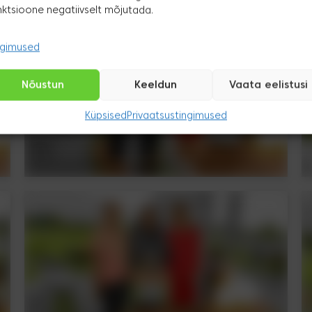
nktsioone negatiivselt mõjutada.
ngimused
Nõustun
Keeldun
Vaata eelistusi
Küpsised
Privaatsustingimused