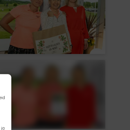
eid
 ja