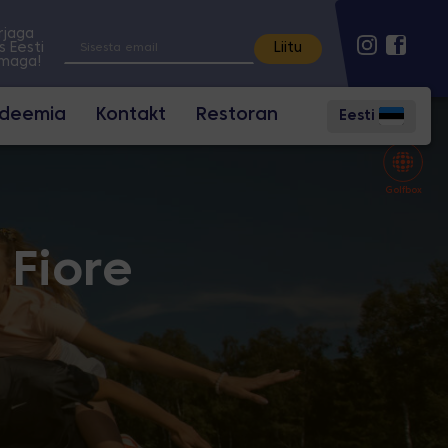
irjaga
s Eesti
lmaga!
adeemia
Kontakt
Restoran
Eesti
Golfbox
 Fiore