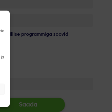
eid
a, millise programmiga soovid
uni 20
21-30
 ja
 31-40
imus:
Saada