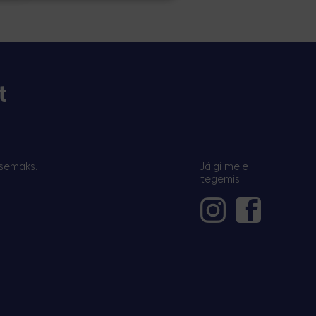
t
vsemaks.
Jälgi meie
tegemisi: