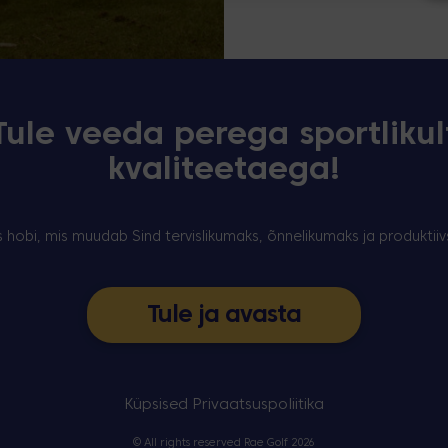
Tule veeda perega sportlikul
kvaliteetaega!
s hobi, mis muudab Sind tervislikumaks, õnnelikumaks ja produktii
Tule ja avasta
Küpsised
Privaatsuspoliitika
© All rights reserved Rae Golf 2026