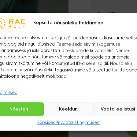
Whatsapp
Sinu HCP:
*
Küpsiste nõusoleku haldamine
adme teabe salvestamiseks ja/või juurdepääsuks kasutame sellis
Anna meile tead
hnoloogiaid nagu küpsised. Teeme seda sirvimiskogemuse
ühineda:
randamiseks ja isikupärastatud reklaamide kuvamiseks. Nende
Murra 80 HCP k
hnoloogiatega nõustumine võimaldab meil töödelda andmeid,
Laste ja täiskasvanute treeningud
gu sirvimiskäitumine või kordumatud ID-d sellel saidil. Nõusoleku
Murra 90 HCP 
tteandmine või nõusoleku tagasivõtmine võib teatud funktsioone
nktsioone negatiivselt mõjutada.
Murra 100 HCP
Kommentaar / küs
ngimused
Nõustun
Keeldun
Vaata eelistusi
Küpsised
Privaatsustingimused