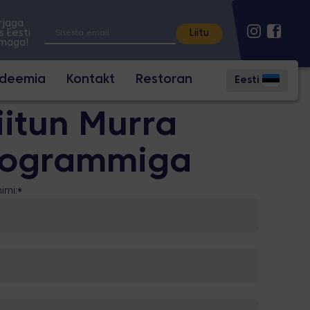
irjaga
s Eesti
lmaga!
adeemia
Kontakt
Restoran
Eesti
iitun Murra
rogrammiga
imi:
*