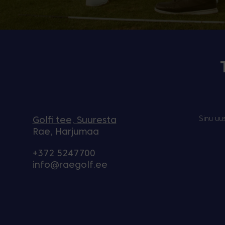
Sinu uu
Golfi tee, Suuresta
Rae, Harjumaa
+372 5247700
info@raegolf.ee