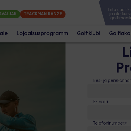
Liitu uudisk
ja ole kursi
AVÄLJAK
TRACKMAN RANGE
golfimaai
jale
Lojaalsusprogramm
Golfiklubi
Golfiak
Peaväljak
L
Akadeemiaväljak
Trackman range
P
Reklaamvõimalused
Ees- ja perekonnan
Üritused
ÖÖD HOUSES
E-mail:
*
Telefoninumber:
*