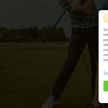
Se
te
pa
te
na
mi
fu
Ti