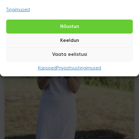
Tingimused
Nõustun
Keeldun
Vaata eelistusi
Küpsised
Privaatsustingimused