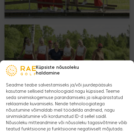
Küpsiste nõusoleku
haldamine
Seadme teabe salvestamiseks ja/või juurdepääsuks
kasutame selliseid tehnoloogiaid nagu küpsised. Teeme
seda sirvimiskogemuse parandamiseks ja isikupärastatud
reklaamide kuvamiseks. Nende tehnoloogiatega
nõustumine võimaldab meil töödelda andmeid, nagu
sirvimiskäitumine või kordumatud ID-d sellel saidil.
Nõusoleku mitteandmine või nõusoleku tagasivõtmine võib
teatud funktsioone ja funktsioone negatiivselt mõjutada.